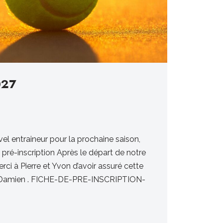
027
LES R
DÉSOR
AUX 2
el entraineur pour la prochaine saison,
31 Décemb
Vie Du Club
pré-inscription Après le départ de notre
erci à Pierre et Yvon d’avoir assuré cette
À compter d
à Damien . FICHE-DE-PRE-INSCRIPTION-
occasionne
ponctuel) 