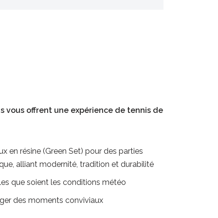
Lire la s
ons vous offrent une expérience de tennis de
eux en résine (Green Set) pour des parties
e, alliant modernité, tradition et durabilité
lles que soient les conditions météo
tager des moments conviviaux